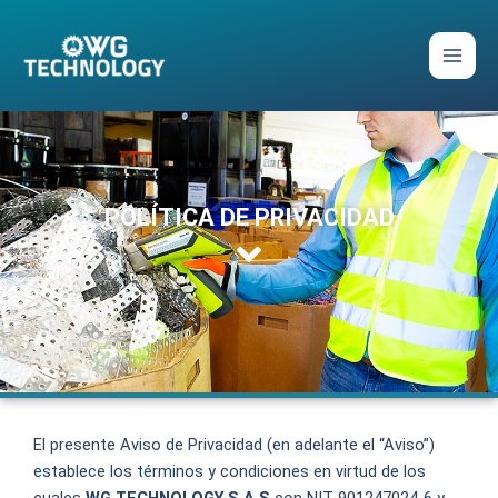
Ir
al
contenido
POLÍTICA DE PRIVACIDAD
POLÍTICA DE PRIVACIDAD
El presente Aviso de Privacidad (en adelante el “Aviso”)
establece los términos y condiciones en virtud de los
cuales
WG TECHNOLOGY S.A.S
con NIT 901247024-6 y