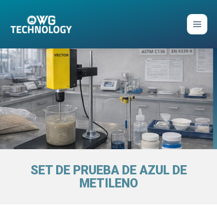
Ir
al
contenido
Set de prueba de azul de
metileno
SET DE PRUEBA DE AZUL DE
METILENO