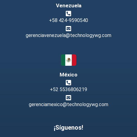
Venezuela
+58 424-9590540
gerenciavenezuela@technologywg.com
México
+52 5536806219
gerenciamexico@technologywg.com
¡Síguenos!