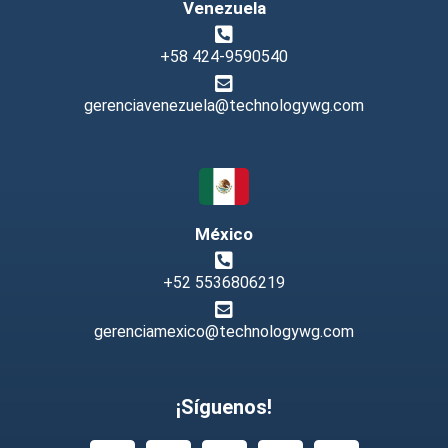
Venezuela
+58 424-9590540
gerenciavenezuela@technologywg.com
México
+52 5536806219
gerenciamexico@technologywg.com
¡Síguenos!