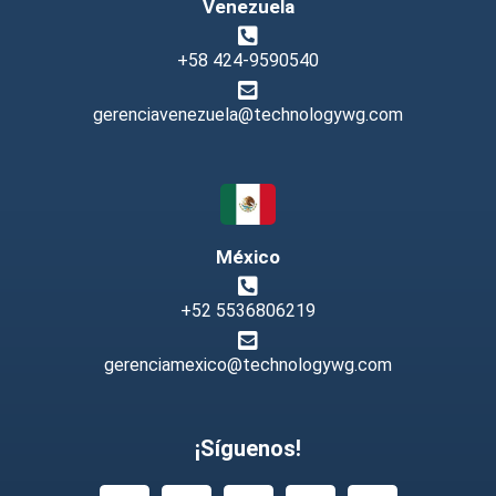
Venezuela
+58 424-9590540
gerenciavenezuela@technologywg.com
México
+52 5536806219
gerenciamexico@technologywg.com
¡Síguenos!