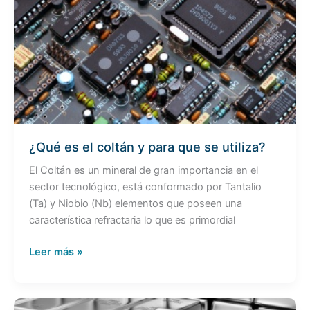
es
el
coltán
y
para
que
se
utiliza?
¿Qué es el coltán y para que se utiliza?
El Coltán es un mineral de gran importancia en el
sector tecnológico, está conformado por Tantalio
(Ta) y Niobio (Nb) elementos que poseen una
característica refractaria lo que es primordial
Leer más »
Cada