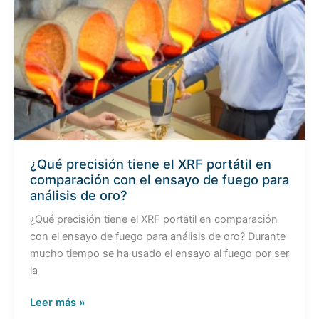
¿Qué
precisión
tiene
el
XRF
portátil
en
comparación
con
el
¿Qué precisión tiene el XRF portátil en
ensayo
comparación con el ensayo de fuego para
de
análisis de oro?
fuego
¿Qué precisión tiene el XRF portátil en comparación
para
con el ensayo de fuego para análisis de oro? Durante
análisis
mucho tiempo se ha usado el ensayo al fuego por ser
de
la
oro?
Leer más »