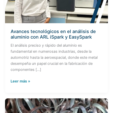
ARL
iSpark
y
EasySpark
Avances tecnológicos en el análisis de
aluminio con ARL iSpark y EasySpark
El análisis preciso y rápido del aluminio es
fundamental en numerosas industrias, desde la
automotriz hasta la aeroespacial, donde este metal
desempeña un papel crucial en la fabricación de
componentes […]
Leer más »
Análisis
de